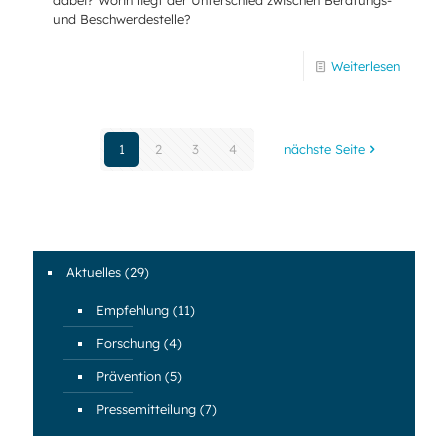
und Beschwerdestelle?
Weiterlesen
1
2
3
4
nächste Seite
Aktuelles
(29)
Empfehlung
(11)
Forschung
(4)
Prävention
(5)
Pressemitteilung
(7)